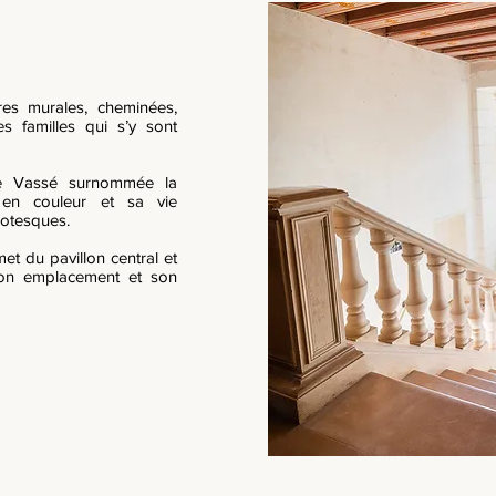
res murales, cheminées,
s familles qui s’y sont
e Vassé surnommée la
 en couleur et sa vie
rotesques.
et du pavillon central et
son emplacement et son