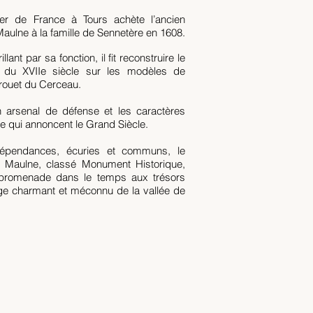
ier de France à Tours achète l’ancien
Maulne à la famille de Sennetère en 1608.
illant par sa fonction, il fit reconstruire le
e du XVIIe siècle sur les modèles de
rouet du Cerceau.
 arsenal de défense et les caractères
e qui annoncent le Grand Siècle.
épendances, écuries et communs, le
r Maulne, classé Monument Historique,
e promenade dans le temps aux trésors
ge charmant et méconnu de la vallée de