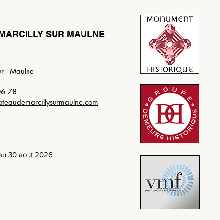
MARCILLY SUR MAULNE
ur - Maulne
06 78
ateaudemarcillysurmaulne.com
t au 30 aout 2026